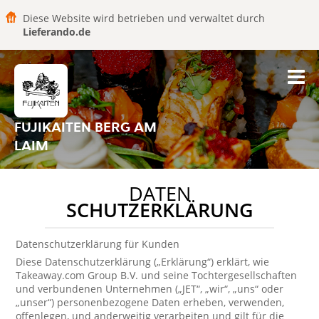
Diese Website wird betrieben und verwaltet durch
Lieferando.de
FUJIKAITEN BERG AM
LAIM
DATEN
SCHUTZERKLÄRUNG
Datenschutzerklärung für Kunden
Diese Datenschutzerklärung („Erklärung“) erklärt, wie
Takeaway.com Group B.V. und seine Tochtergesellschaften
und verbundenen Unternehmen („JET“, „wir“, „uns“ oder
„unser“) personenbezogene Daten erheben, verwenden,
offenlegen, und anderweitig verarbeiten und gilt für die