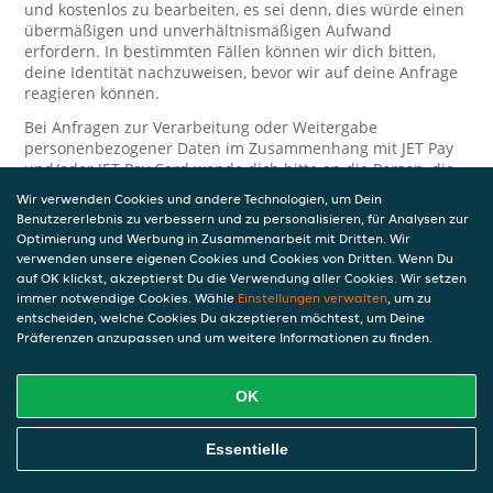
und kostenlos zu bearbeiten, es sei denn, dies würde einen
übermäßigen und unverhältnismäßigen Aufwand
erfordern. In bestimmten Fällen können wir dich bitten,
deine Identität nachzuweisen, bevor wir auf deine Anfrage
reagieren können.
Bei Anfragen zur Verarbeitung oder Weitergabe
personenbezogener Daten im Zusammenhang mit JET Pay
und/oder JET Pay Card wende dich bitte an die Person, die
dir das JET Pay-Guthaben gewährt (das kann dein
Wir verwenden Cookies und andere Technologien, um Dein
Arbeitgeber, Geschäftspartner usw. sein). Dies ist
Benutzererlebnis zu verbessern und zu personalisieren, für Analysen zur
erforderlich, da JET und die Person, die dir das Guthaben
Optimierung und Werbung in Zusammenarbeit mit Dritten. Wir
gewährt, eine separate Verantwortung für die Verarbeitung
verwenden unsere eigenen Cookies und Cookies von Dritten. Wenn Du
und den Schutz deiner personenbezogenen Daten haben.
auf OK klickst, akzeptierst Du die Verwendung aller Cookies. Wir setzen
immer notwendige Cookies. Wähle
Einstellungen verwalten
, um zu
Solltest du weitere Fragen oder Beschwerden in Bezug auf
entscheiden, welche Cookies Du akzeptieren möchtest, um Deine
die Verarbeitung deiner personenbezogenen Daten haben,
Präferenzen anzupassen und um weitere Informationen zu finden.
kontaktieren wir dich gerne. Wir würden uns auch über
Tipps oder Vorschläge zur Verbesserung unserer Erklärung
freuen.
OK
Sicherheit
Essentielle
JET nimmt den Schutz personenbezogener Daten sehr ernst